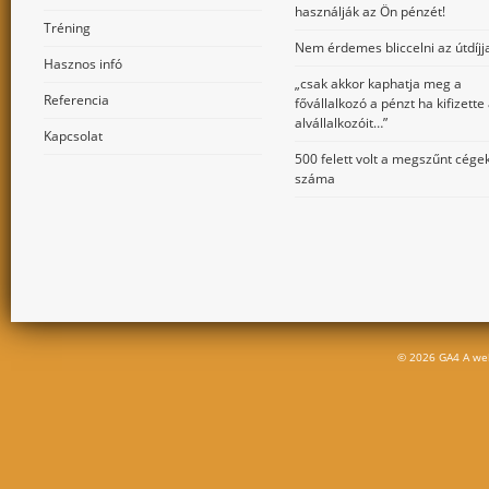
használják az Ön pénzét!
Tréning
Nem érdemes bliccelni az útdíjja
Hasznos infó
„csak akkor kaphatja meg a
Referencia
fővállalkozó a pénzt ha kifizette
alvállalkozóit…”
Kapcsolat
500 felett volt a megszűnt cége
száma
© 2026 GA4 A we