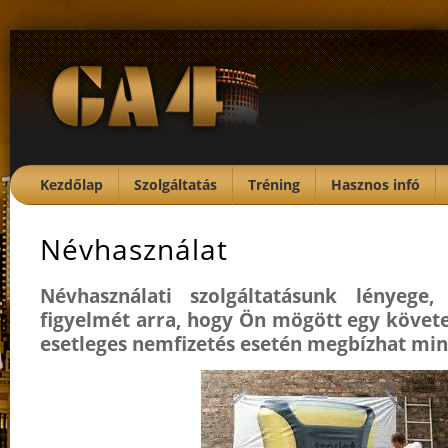
Kezdőlap
Szolgáltatás
Tréning
Hasznos infó
Névhasználat
Névhasználati szolgáltatásunk lényege, 
figyelmét arra, hogy Ön mögött egy követel
esetleges nemfizetés esetén megbízhat mink